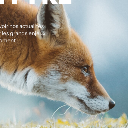
ir nos actualités
r les grands enjeux
oment.