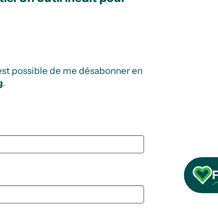
l est possible de me désabonner en
g
.
F