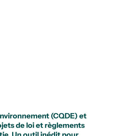
l’environnement (CQDE) et
ojets de loi et règlements
e. Un outil inédit pour