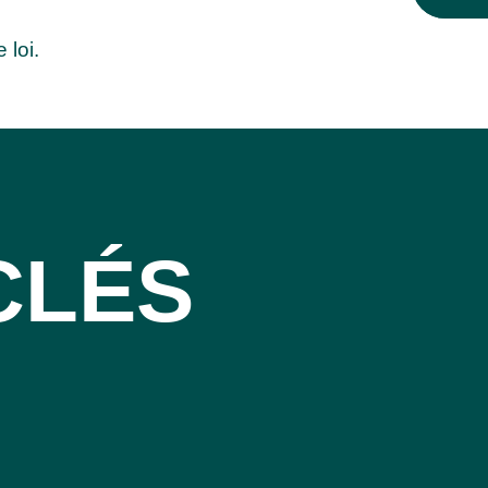
 loi.
CLÉS