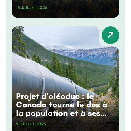
grands projets
15 JUILLET 2026
Projet d’oléoduc : le
Canada tourne le dos à
la population et à ses
engagements
9 JUILLET 2026
climatiques