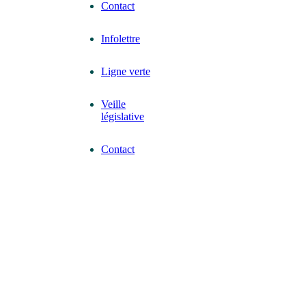
Contact
Infolettre
Ligne verte
Veille
législative
Contact
Avec le soutien de
N° bienfaisance 13582 6782 RR0001
© 2024 Tous droits réservés. Une conception par
Aty