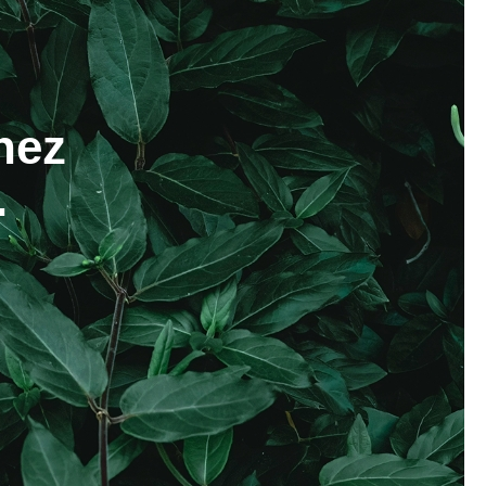
hez
.