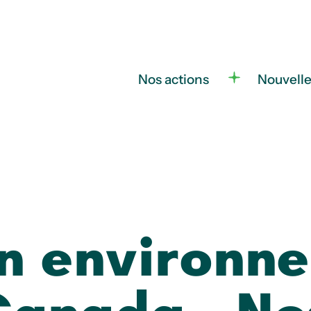
Nos actions
Nouvell
un environn