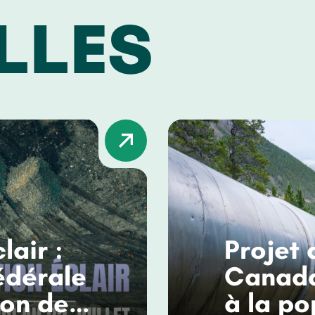
LLES
lair :
Projet 
édérale
Canada
ion des
à la po