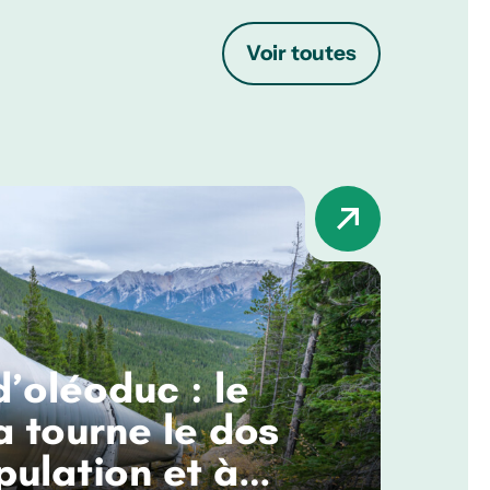
Voir toutes
d’oléoduc : le
 tourne le dos
pulation et à