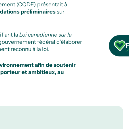
nement (CQDE) présentait à
ations préliminaires
sur
fiant la
Loi canadienne sur la
e gouvernement fédéral d’élaborer
F
ent reconnu à la loi.
nvironnement afin de soutenir
 porteur et ambitieux, au