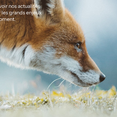
ir nos actualités
r les grands enjeux
oment.