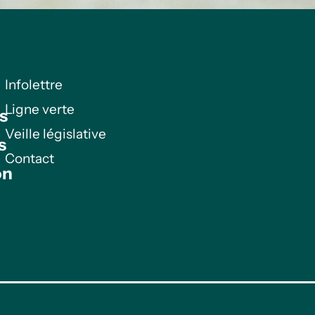
Infolettre
Ligne verte
s
Veille législative
s
Contact
on