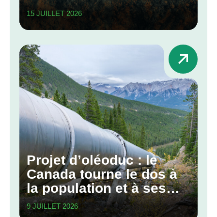
grands projets
15 JUILLET 2026
Projet d’oléoduc : le
Canada tourne le dos à
la population et à ses
engagements
9 JUILLET 2026
climatiques