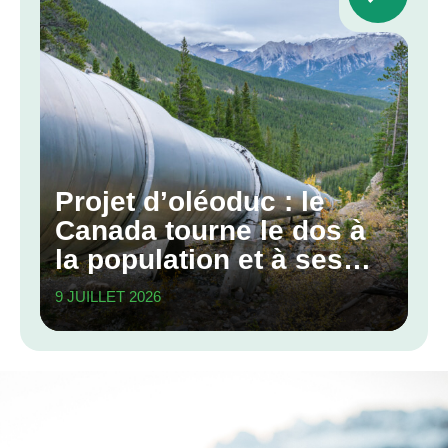
Projet d’oléoduc : le
Canada tourne le dos à
la population et à ses
engagements
9 JUILLET 2026
climatiques