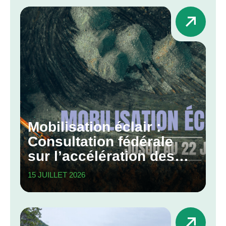
Mobilisation éclair :
Consultation fédérale
sur l’accélération des
grands projets
15 JUILLET 2026