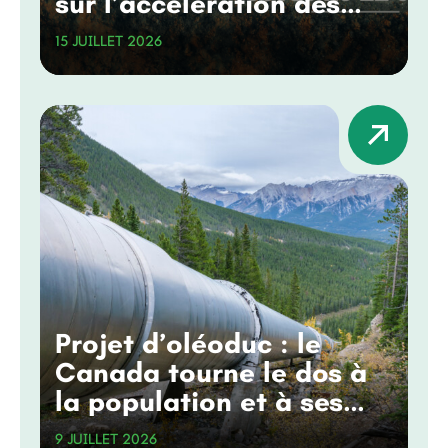
sur l’accélération des
grands projets
15 JUILLET 2026
Projet d’oléoduc : le
Canada tourne le dos à
la population et à ses
engagements
9 JUILLET 2026