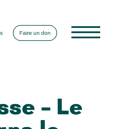
es
Faire un don
se – Le