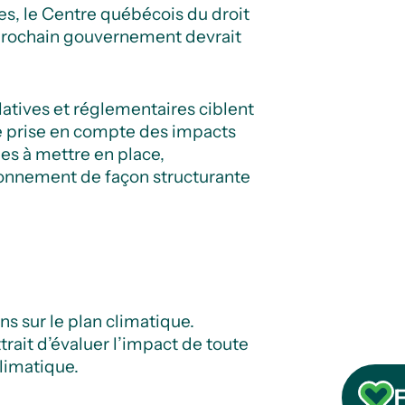
s, le Centre québécois du droit
e prochain gouvernement devrait
latives et réglementaires ciblent
re prise en compte des impacts
les à mettre en place,
ronnement de façon structurante
ns sur le plan climatique.
rait d’évaluer l’impact de toute
climatique.
F