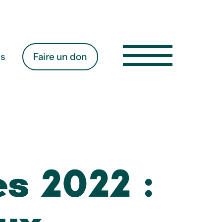
es
Faire un don
es 2022 :