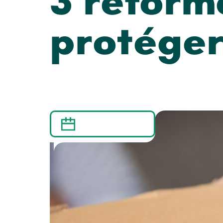
3 réform
protéger
23 AOÛT 2022