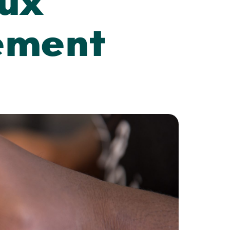
eux
nement