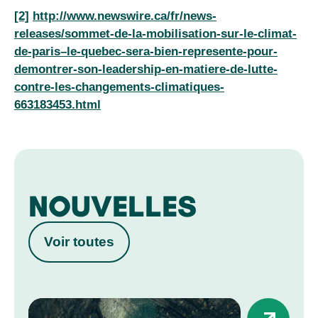
[2]
http://www.newswire.ca/fr/news-
releases/sommet-de-la-mobilisation-sur-le-climat-
de-paris–le-quebec-sera-bien-represente-pour-
demontrer-son-leadership-en-matiere-de-lutte-
contre-les-changements-climatiques-
663183453.html
NOUVELLES
Voir toutes