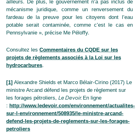
ailleurs. De plus, le gouvernement n’a pas inclus de
mécanisme juridique, comme un renversement du
fardeau de la preuve pour les citoyens dont l’eau
potable serait contaminée, comme c’est le cas en
Pennsylvanie », précise Me Péloffy.
Consultez les
Commentaires du CQDE sur les
projets de règlements associés à la Loi sur les
hydrocarbures
.
[1]
Alexandre Shields et Marco Bélair-Cirino (2017) Le
ministre Arcand défend les projets de règlement sur
Le Devoir.
les forages pétroliers,
En ligne
:
http://www.ledevoir.com/environnement/actualites-
sur-l-environnement/508935/le-ministre-arcand-
defend-les-projets-de-reglements-sur-les-forages-
petroliers