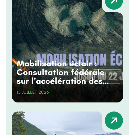
Mobilisation éclair :
Consultation fédérale
sur l’accélération des
grands projets
15 JUILLET 2026