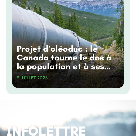
Projet d’oléoduc : le
Canada tourne le dos à
la population et à ses
engagements
9 JUILLET 2026
climatiques
INFOLETTRE