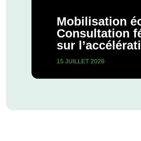
Mobilisation éc
Consultation f
sur l’accélérat
grands projets
15 JUILLET 2026