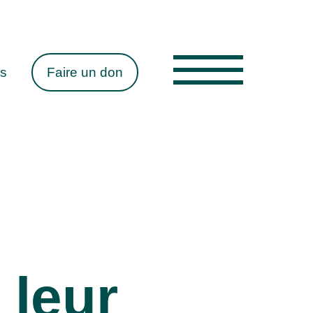
es
Faire un don
 leur