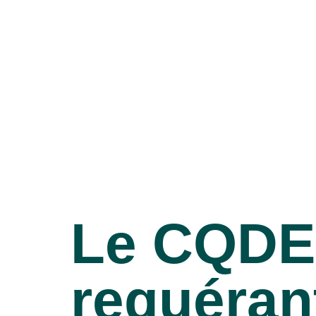
Le CQDE 
requéran