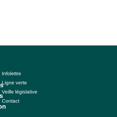
Infolettre
Ligne verte
ns
Veille législative
s
Contact
on