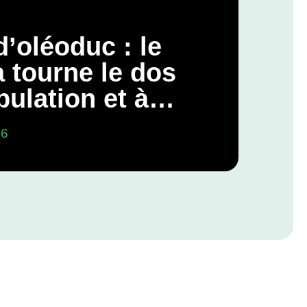
d’oléoduc : le
 tourne le dos
pulation et à
gagements
26
iques