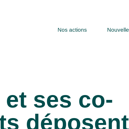
Nos actions
Nouvell
et ses co-
ts déposent