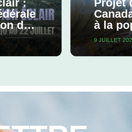
lair :
Projet 
édérale
Canada
ion des
à la po
ses en
9 JUILLET 20
climat