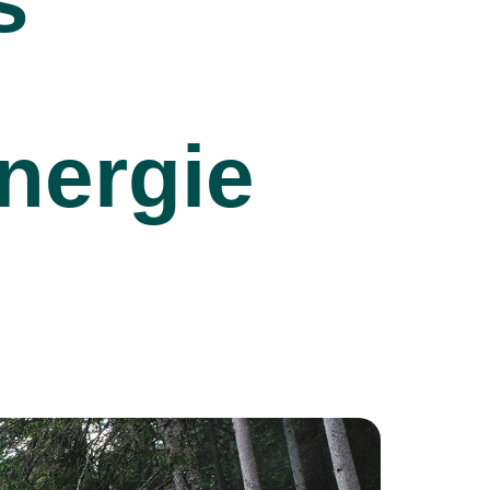
s
nergie