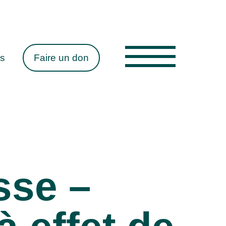
es
Faire un don
sse –