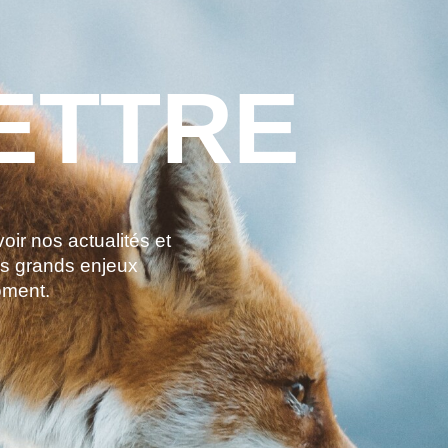
ETTRE
ir nos actualités et
es grands enjeux
oment.