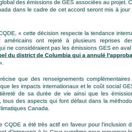
ct global des émissions de GES associées au projet. C
da dans le cadre de cet accord seront mis à jour 
u CQDE, « cette décision respecte la tendance intern
x américains ont rejeté à plusieurs reprises d
 qui ne considéraient pas les émissions GES en aval 
pel du district de Columbia qui a annulé l’approba
».
écise que des renseignements complémentaires s
e les impacts internationaux et le coût social GES 
entièreté de sa durée de vie ainsi que les émiss
ta, tous des aspects qui font défaut dans la méthod
limatiques Canada.
e CQDE a été très actif en faveur pour l’inclusion
nt d’intervenir à la Cour suprême pour renverser l