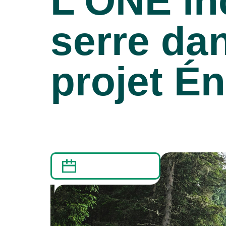
L’ONÉ inc
serre dan
projet Én
23 AOÛT 2017