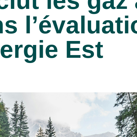
lut les gaz 
s l’évaluat
ergie Est