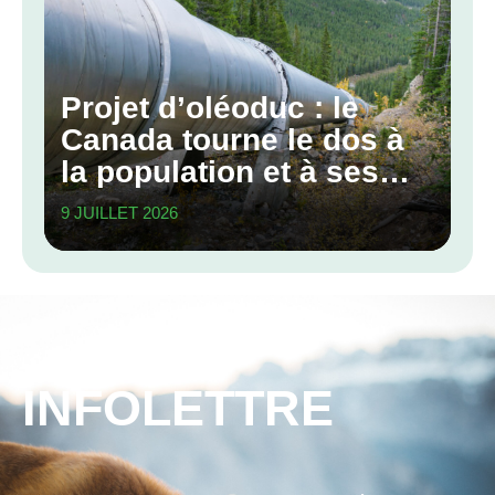
Projet d’oléoduc : le
Canada tourne le dos à
la population et à ses
engagements
9 JUILLET 2026
climatiques
INFOLETTRE