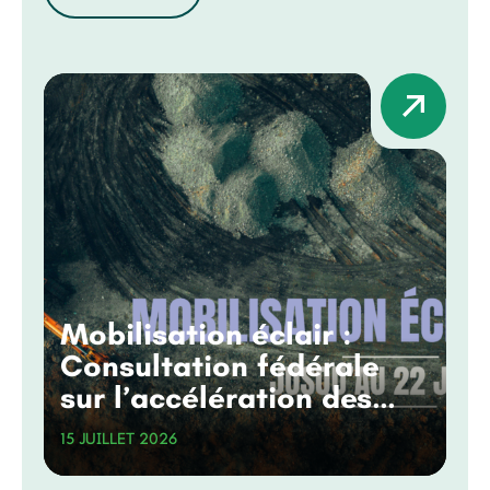
Mobilisation éclair :
Consultation fédérale
sur l’accélération des
grands projets
15 JUILLET 2026