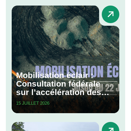
Mobilisation éclair :
Consultation fédérale
sur l’accélération des
grands projets
15 JUILLET 2026