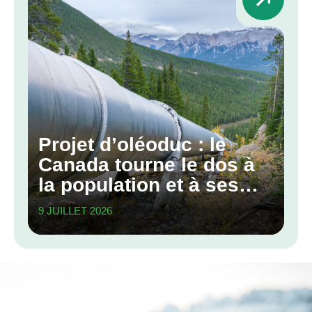
Projet d’oléoduc : le
Canada tourne le dos à
la population et à ses
engagements
9 JUILLET 2026
climatiques