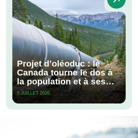
Projet d’oléoduc : le
Canada tourne le dos à
la population et à ses
engagements
9 JUILLET 2026
climatiques