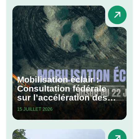
Mobilisation éclair :
Consultation fédérale
sur l’accélération des
grands projets
15 JUILLET 2026