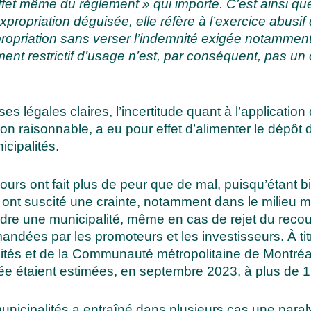
’effet même du règlement » qui importe. C’est ainsi q
’expropriation déguisée, elle réfère à l’exercice abusi
ropriation sans verser l’indemnité exigée notamment p
ent restrictif d’usage n’est, par conséquent, pas un 
es légales claires, l’incertitude quant à l’application
sation raisonnable, a eu pour effet d’alimenter le dépô
icipalités.
ours ont fait plus de peur que de mal, puisqu’étant b
 ont suscité une crainte, notamment dans le milieu m
ndre une municipalité, même en cas de rejet du recou
andées par les promoteurs et les investisseurs. À ti
lités et de la Communauté métropolitaine de Montréal
e étaient estimées, en septembre 2023, à plus de 1 m
municipalités a entraîné dans plusieurs cas une para