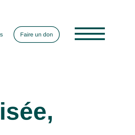
es
Faire un don
isée,