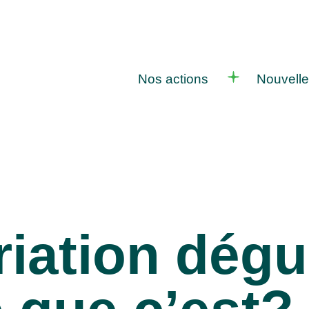
Nos actions
Nouvell
riation dégu