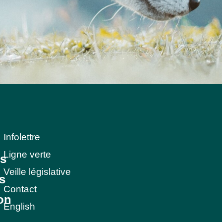
Infolettre
Ligne verte
ns
Veille législative
s
Contact
on
English