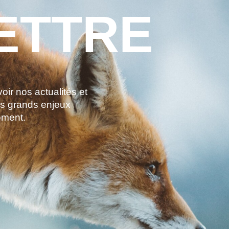
ETTRE
ir nos actualités et
es grands enjeux
oment.