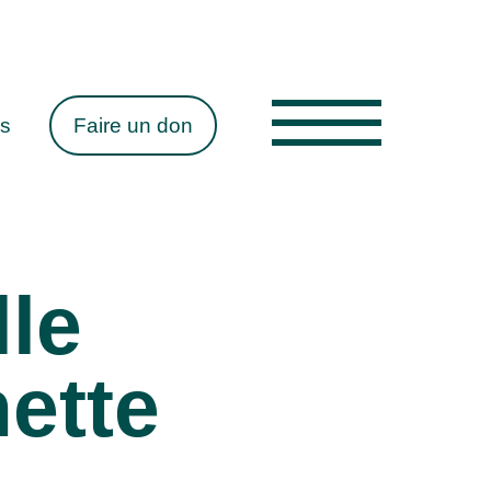
es
Faire un don
le
ette