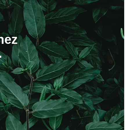
hez
.