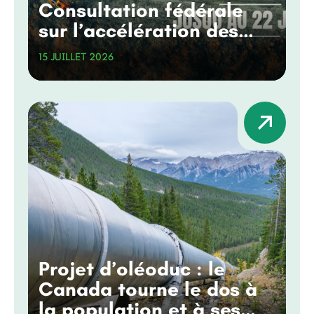
Consultation fédérale
sur l’accélération des
grands projets
15 JUILLET 2026
Projet d’oléoduc : le
Canada tourne le dos à
la population et à ses