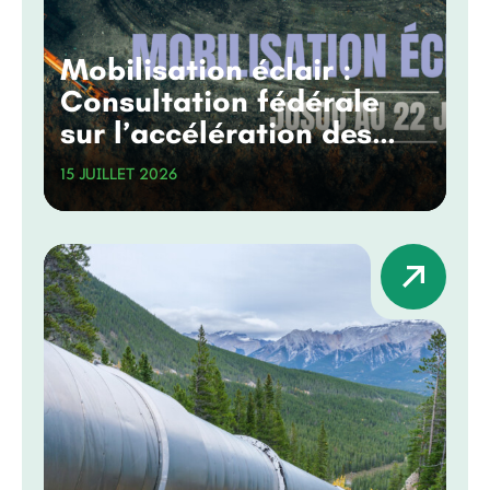
Mobilisation éclair :
Consultation fédérale
sur l’accélération des
grands projets
15 JUILLET 2026