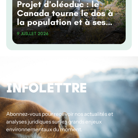
Projet d’oléoduc : le
Canada tourne le dos à
la population et à ses
engagements
9 JUILLET 2026
climatiques
INFOLETTRE
Abonnez-vous pour recevoir nos actualités et
analyses juridiques sur les grands enjeux
environnementaux du moment.