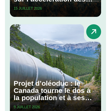
grands projets
15 JUILLET 2026
Projet d’oléoduc : le
Canada tourne le dos à
la population et à ses
engagements
9 JUILLET 2026