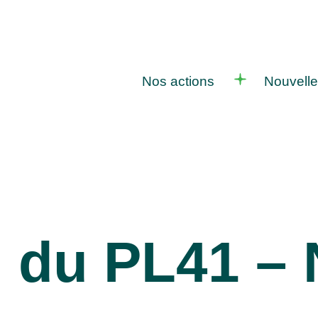
Nos actions
Nouvell
 du PL41 – 