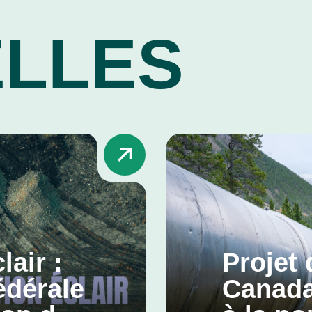
LLES
lair :
Projet 
édérale
Canada