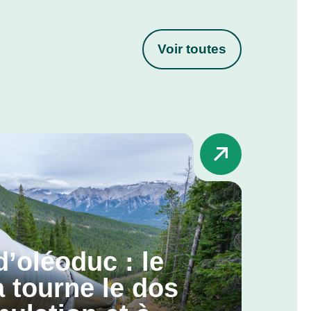
Voir toutes
d’oléoduc : le
 tourne le dos