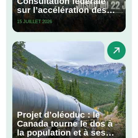
Consultation fédérale
sur l’accélération des
grands projets
15 JUILLET 2026
Projet d’oléoduc : le
Canada tourne le dos à
la population et à ses