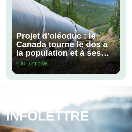
Projet d’oléoduc : le
Canada tourne le dos à
la population et à ses
engagements
9 JUILLET 2026
climatiques
INFOLETTRE