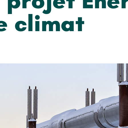
 projet Éne
e climat