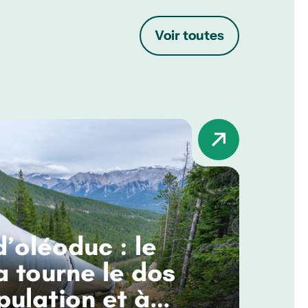
Voir toutes
d’oléoduc : le
 tourne le dos
pulation et à