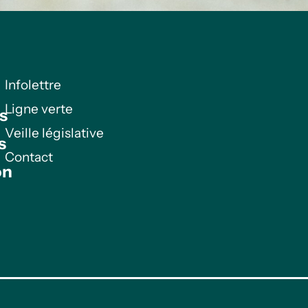
Infolettre
Ligne verte
s
Veille législative
s
Contact
on