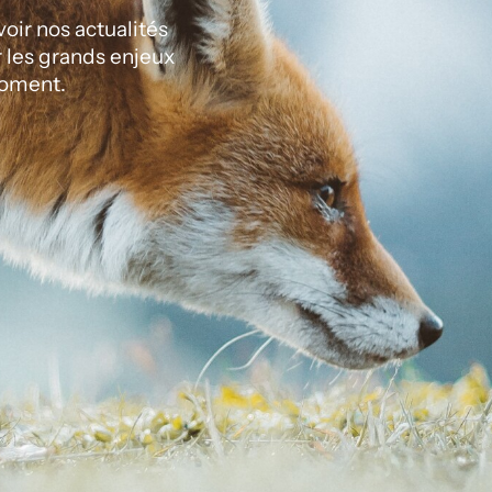
ir nos actualités
r les grands enjeux
oment.