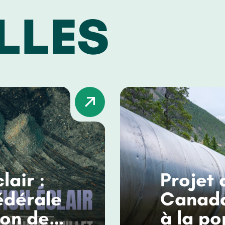
LLES
lair :
Projet 
édérale
Canada
ion des
à la po