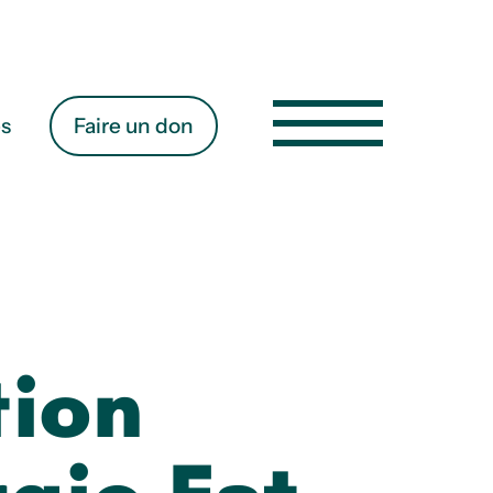
es
Faire un don
tion