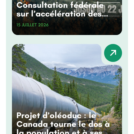
Consultation fédérale
sur l’accélération des
grands projets
15 JUILLET 2026
Projet d’oléoduc : le
Canada tourne le dos à
la population et à ses