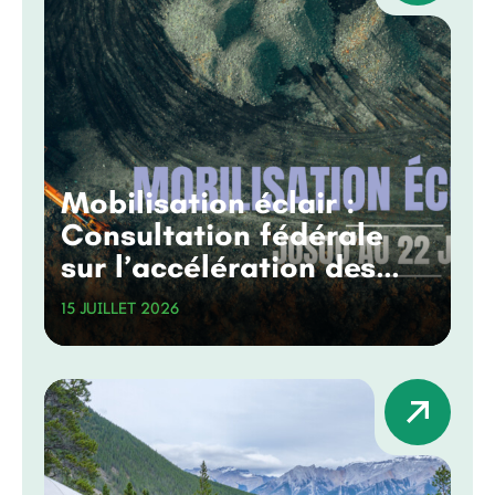
Mobilisation éclair :
Consultation fédérale
sur l’accélération des
grands projets
15 JUILLET 2026