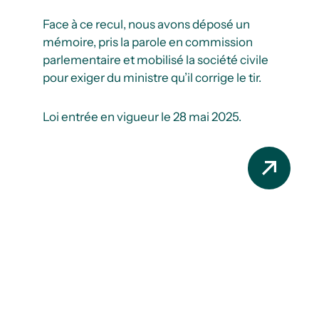
Face à ce recul, nous avons déposé un
mémoire, pris la parole en commission
parlementaire et mobilisé la société civile
pour exiger du ministre qu’il corrige le tir.
Loi entrée en vigueur le 28 mai 2025.
Projet de loi 93 sur
Stablex
Déposé au bénéfice d’une entreprise
privée et adopté sous bâillon, il contourne