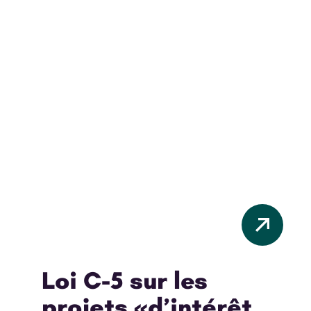
des règles essentielles de protection de la
biodiversité et de participation citoyenne.
Nous avons dénoncé cette dérive et
rappelé qu’elle crée un dangereux
précédent qui fragilise l’autonomie
municipale et le cadre juridique
environnemental.
Loi entrée en vigueur le 28 mars 2025.
Loi C-5 sur les
projets «d’intérêt