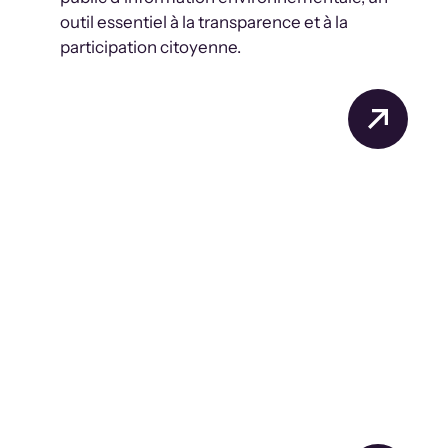
outil essentiel à la transparence et à la
participation citoyenne.
Victoire citoyenne
En avril 2025, nous célébrons
une victoire
citoyenne
: le CQDE, représentant un
citoyen mobilisé, a obtenu que la
Commission d’accès à l’information
ordonne la divulgation d’un rapport sur la
qualité de l’eau à Drummondville à
proximité d’un site d’enfouissement.