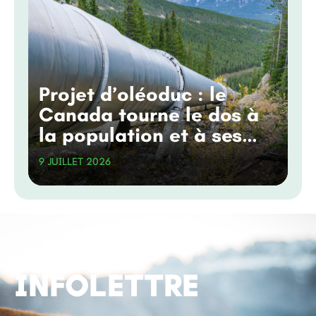
Projet d’oléoduc : le
Canada tourne le dos à
la population et à ses
engagements
9 JUILLET 2026
climatiques
INFOLETTRE