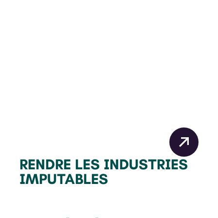
Aux côtés de l’Institut du Nouveau Monde,
nous avons lancé une veille inédite des
projets de loi et règlements qui
influencent l’environnement et les droits
démocratiques au Québec. En rendant ces
informations accessibles, nous souhaitons
renforcer la vigilance citoyenne et faciliter
la participation aux débats qui façonnent
notre avenir collectif.
RENDRE LES INDUSTRIES
IMPUTABLES